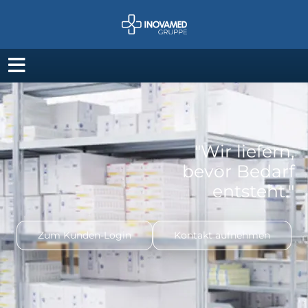
"Wir liefern,
bevor Bedarf
entsteht."
Zum Kunden-Login
Kontakt aufnehmen