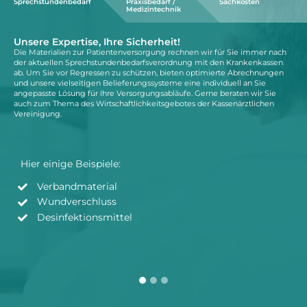
Sprechstundenbedarf
Praxisbedarf /
Sachkosten
Medizintechnik
Unsere Expertise, Ihre Sicherheit!
In
Die Materialien zur Patientenversorgung rechnen wir für Sie immer nach
In 
der aktuellen Sprechstundenbedarfsverordnung mit den Krankenkassen
Tät
ab. Um Sie vor Regressen zu schützen, bieten optimierte Abrechnungen
tun
und unsere vielseitigen Belieferungssysteme eine individuell an Sie
mit
angepasste Lösung für Ihre Versorgungsabläufe. Gerne beraten wir Sie
med
auch zum Thema des Wirtschaftlichkeitsgebotes der Kassenärztlichen
Pra
Vereinigung.
arb
im 
Hier einige Beispiele:
Verbandmaterial
Wundverschluss
Desinfektionsmittel